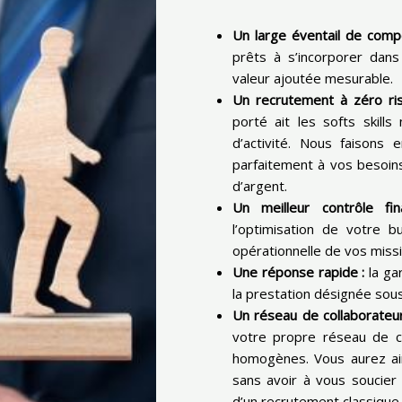
Un large éventail de com
prêts à s’incorporer dan
valeur ajoutée mesurable.
Un recrutement à zéro r
porté ait les softs skill
d’activité. Nous faisons
parfaitement à vos besoin
d’argent.
Un meilleur contrôle fi
l’optimisation de votre 
opérationnelle de vos missi
Une réponse rapide :
la ga
la prestation désignée sou
Un réseau de collaborateur
votre propre réseau de c
homogènes. Vous aurez ain
sans avoir à vous soucier 
d’un recrutement classique.