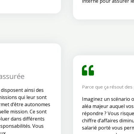
interne pour assurer l
 assurée
Parce que ça résout des
 disposent ainsi des
missions qui leur sont
Imaginez un scénario 
ermet d’être autonomes
aléa majeur auquel vos
uelle mission. Ce sont
répondre ? Vous risque
luer dans différents
chiffre d’affaires diminu
esponsabilités. Vous
salarié porté vous per
ux.