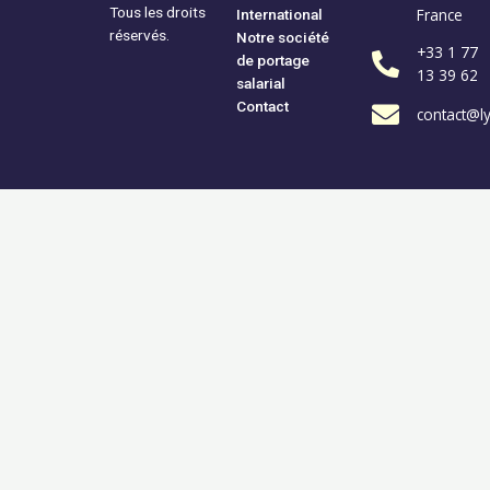
Tous les droits
France
International
réservés.
Notre société
+33 1 77
de portage
13 39 62
salarial
Contact
contact@l