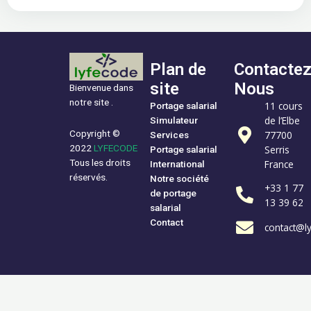
Plan de
Contacte
site
Nous
Bienvenue dans
notre site .
11 cours
Portage salarial
de l’Elbe
Simulateur
Copyright ©
77700
Services
2022
LYFECODE
Serris
Portage salarial
Tous les droits
France
International
réservés.
Notre société
+33 1 77
de portage
13 39 62
salarial
Contact
contact@l