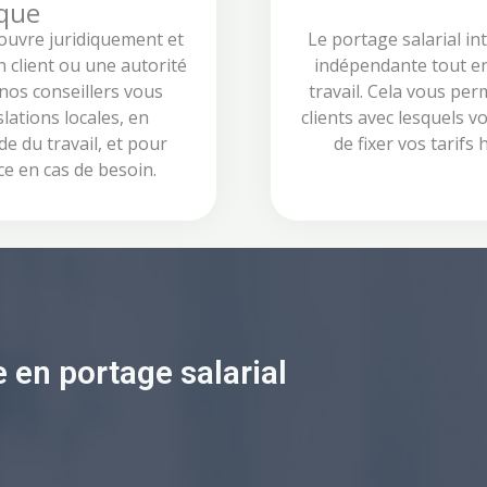
ique
couvre juridiquement et
Le portage salarial in
n client ou une autorité
indépendante tout en 
, nos conseillers vous
travail. Cela vous per
ations locales, en
clients avec lesquels vo
de du travail, et pour
de fixer vos tarifs
e en cas de besoin.
e en portage salarial