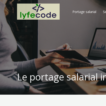
Aller
au
Portage salarial​
S
contenu
Le portage salarial i