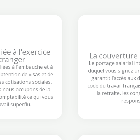
iée à l'exercice
La couverture s
étranger
Le portage salarial in
liées à l'embauche et à
duquel vous signez un 
btention de visas et de
garantit l’accès aux 
es cotisations sociales,
code du travail françai
us nous occupons de la
la retraite, les co
comptabilité ce qui vous
responsa
ail superflu.