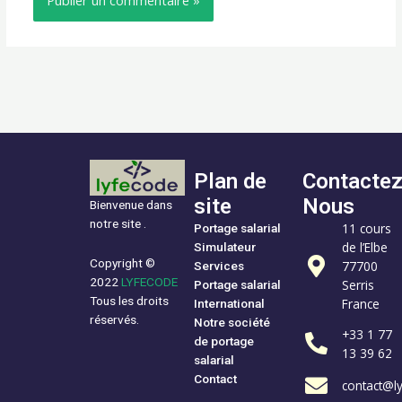
Plan de
Contacte
site
Nous
Bienvenue dans
notre site .
11 cours
Portage salarial
de l’Elbe
Simulateur
Copyright ©
77700
Services
2022
LYFECODE
Serris
Portage salarial
Tous les droits
France
International
réservés.
Notre société
+33 1 77
de portage
13 39 62
salarial
Contact
contact@l